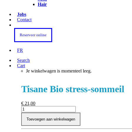
Hair
Jobs
Contact
Reserveer online
FR
Search
Cart
Je winkelwagen is momenteel leeg.
Tisane Bio stress-sommeil
€
21,00
Tisane
Bio
stress-
Toevoegen aan winkelwagen
sommeil
aantal