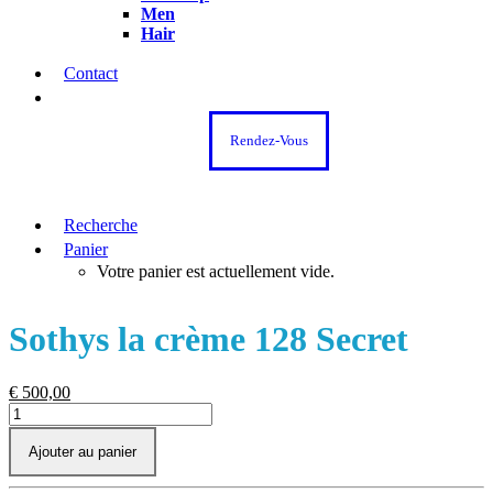
Men
Hair
Contact
Rendez-Vous
Recherche
Panier
Votre panier est actuellement vide.
Sothys la crème 128 Secret
€
500,00
quantité
de
Sothys
Ajouter au panier
la
crème