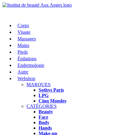
Corps
Visage
Massages
Mains
Pieds
Épilations
Endermologie
Autre
Webshop
MARQUES
Sothys Paris
LPG
Cinq Mondes
CATÉGORIES
Beauty
Face
Body
Hands
Make-up