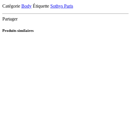
128
Catégorie
Body
Étiquette
Sothys Paris
Secret
Partager
Produits similaires